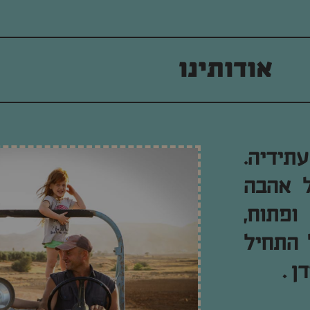
אודותינו
תידיה.
ל אהבה
ופתוח,
 התחיל