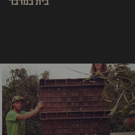
שובל
בית במדבר