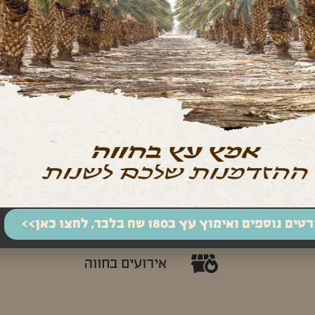
והמדבר הפתוח. סאונה ובריכה
הנות
מתוך
בית במדבר- צימר משפחתי גד
או יותר עם בריכה -רק אתם ו
חאן מגלן - מתחם קמפינג מדוג
גן עדן - מתחם פותח צ'אקרו
לסדנאות/קבוצות קטנות עד 30 איש
ם נוספים ואימוץ עץ ב180 שח בלבד, לחצו כאן>>
אירועים בחווה