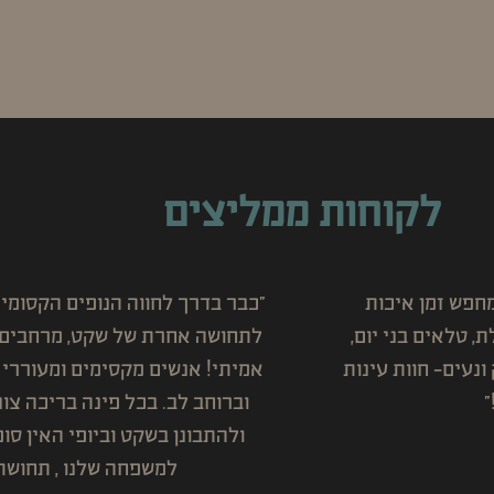
לקוחות ממליצים
ירדן הכניסו אותנו
"הצימר יפהפה , מעוצב ממש נעים 
הגענו לנווה מדבר
! ה ש ק ט … מדבר, מרחבים, טבע 
חו בצניעות ,בחום
וואווווו, חופשה זוגית מ
ו פינה יפה לנוח
רחל סי
 חוויה משמעותית
צימר זוג
ית
!!"