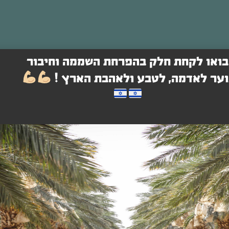
בואו לקחת חלק בהפרחת השממה וחיבור
וער לאדמה, לטבע ולאהבת הארץ !
עים ואירוח מדברי
יפור,
צימר זוגי "שיזף" - צימר כפרי