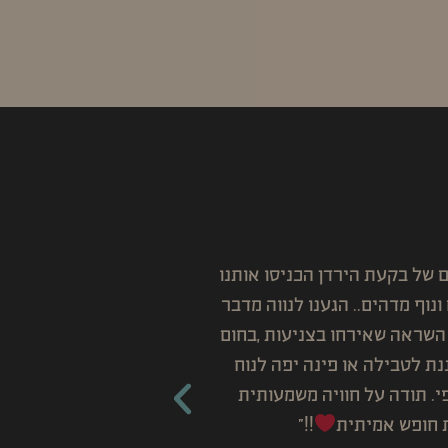
ומאובזר .האירוח שלכם מלא לב
"רצינו להגיד תוד
חשוף , חיות בר הגו עדן שהוא
משפחתי , שמיים ומד
ושלמת בשבילנו! תודה!"
ילדים שלא רוצים לצ
קדם
מלמן
י שיזף