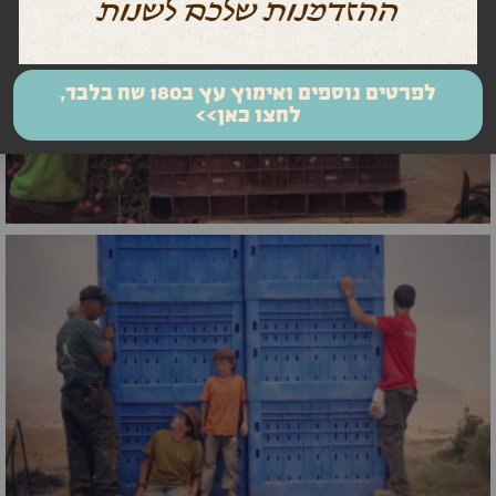
לפרטים נוספים ואימוץ עץ ב180 שח בלבד,
לחצו כאן>>