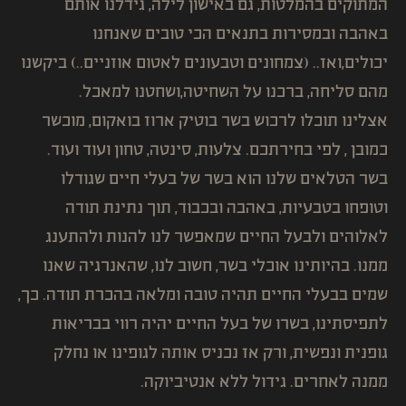
המתוקים בהמלטות, גם באישון לילה, גידלנו אותם
באהבה ובמסירות בתנאים הכי טובים שאנחנו
יכולים,ואז.. (צמחונים וטבעונים לאטום אוזניים..) ביקשנו
מהם סליחה, ברכנו על השחיטה,ושחטנו למאכל.
אצלינו תוכלו לרכוש בשר בוטיק ארוז בואקום, מוכשר
כמובן , לפי בחירתכם. צלעות, סינטה, טחון ועוד ועוד.
בשר הטלאים שלנו הוא בשר של בעלי חיים שגודלו
וטופחו בטבעיות, באהבה ובכבוד, תוך נתינת תודה
לאלוהים ולבעל החיים שמאפשר לנו להנות ולהתענג
ממנו. בהיותינו אוכלי בשר, חשוב לנו, שהאנרגיה שאנו
שמים בבעלי החיים תהיה טובה ומלאה בהכרת תודה. כך,
לתפיסתינו, בשרו של בעל החיים יהיה רווי בבריאות
גופנית ונפשית, ורק אז נכניס אותה לגופינו או נחלק
ממנה לאחרים. גידול ללא אנטיביוקה.