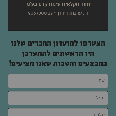
חווה חקלאית עינות קדם בע"מ
ד.נ ערבות הירדן ייטב 9067000
הצטרפו למועדון החברים שלנו
היו הראשונים להתעדכן
במבצעים והטבות שאנו מציעים!