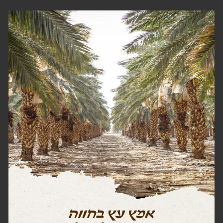
מנגו
בד״צ העדה החרדית
בגלל שאנחנו כל כך אוהבים את המוצרים
שלנו, חשוב לנו לעטוף אותם יפה, ובכך, לתת
להם את הכבוד המגיע להם עם ניראות
משגעת,
למעבר לדף המוצרים
לחצו כאן!