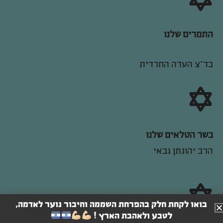
ה‍תמרים שלנו
בד״צ העדה החרדית
ב‍שר הטלאים שלנו
הרב יהונתן גבאי
בואו לקחת חלק בהפרחת השממה וחיבור נוער לאדמה,
לטבע ולאהבת הארץ !