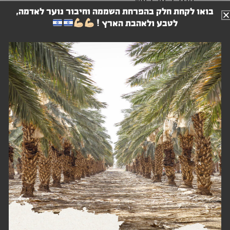
מנגל ל"על האש"
בואו לקחת חלק בהפרחת השממה וחיבור נוער לאדמה,
לטבע ולאהבת הארץ !
מלא טבע ונוף מדברי ארצישראלי מושלם !!!!!
כמה עולה התענוג?
150 ש"ח לאדם ללילה באמצע השבוע,
סופ"ש – 200 ש"ח לאדם ( חמישי נחשב כסופ"ש)
לא כולל מצעים ומגבות
מתחת לגיל שנתיים ללא עלות
נוהל כניסה ויציאה:
כניסה- ביום ההגעה החל מהשעה 17:00
יציאה- ביום העזיבה עד השעה 11:00 בבוקר