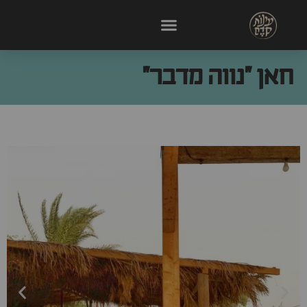
חאן "נווה מדבר"